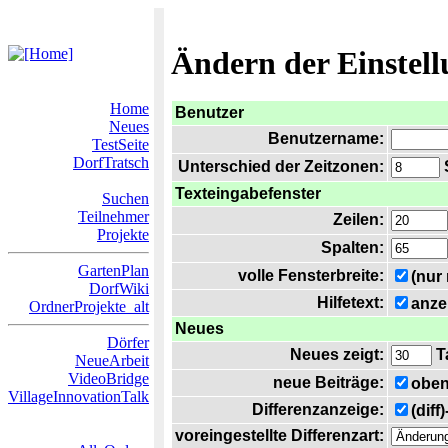
Ändern der Einstel
Home
Benutzer
Neues
Benutzername:
TestSeite
DorfTratsch
Unterschied der Zeitzonen:
S
Texteingabefenster
Suchen
Teilnehmer
Zeilen:
Projekte
Spalten:
GartenPlan
volle Fensterbreite:
(nur
DorfWiki
Hilfetext:
anze
OrdnerProjekte_alt
Neues
Dörfer
Neues zeigt:
T
NeueArbeit
VideoBridge
neue Beiträge:
oben
VillageInnovationTalk
Differenzanzeige:
(diff
voreingestellte Differenzart: