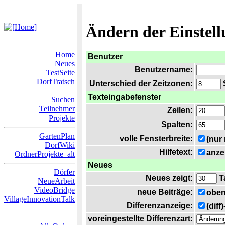
Ändern der Einstel
Home
Benutzer
Neues
Benutzername:
TestSeite
DorfTratsch
Unterschied der Zeitzonen:
S
Texteingabefenster
Suchen
Teilnehmer
Zeilen:
Projekte
Spalten:
GartenPlan
volle Fensterbreite:
(nur
DorfWiki
Hilfetext:
anze
OrdnerProjekte_alt
Neues
Dörfer
Neues zeigt:
T
NeueArbeit
VideoBridge
neue Beiträge:
oben
VillageInnovationTalk
Differenzanzeige:
(diff
voreingestellte Differenzart: