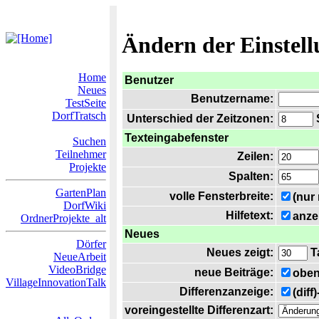
Ändern der Einstel
Home
Benutzer
Neues
Benutzername:
TestSeite
DorfTratsch
Unterschied der Zeitzonen:
S
Texteingabefenster
Suchen
Teilnehmer
Zeilen:
Projekte
Spalten:
GartenPlan
volle Fensterbreite:
(nur
DorfWiki
Hilfetext:
anze
OrdnerProjekte_alt
Neues
Dörfer
Neues zeigt:
T
NeueArbeit
VideoBridge
neue Beiträge:
oben
VillageInnovationTalk
Differenzanzeige:
(diff
voreingestellte Differenzart: