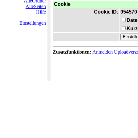
AlleOrdner
Cookie
AlleSeiten
Hilfe
Cookie ID:
954570
Date
Einstellungen
Kurz
Zusatzfunktionen:
Anmelden
Uploadverze