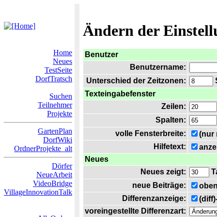
Ändern der Einstel
Home
Benutzer
Neues
Benutzername:
TestSeite
DorfTratsch
Unterschied der Zeitzonen:
S
Texteingabefenster
Suchen
Teilnehmer
Zeilen:
Projekte
Spalten:
GartenPlan
volle Fensterbreite:
(nur
DorfWiki
Hilfetext:
anze
OrdnerProjekte_alt
Neues
Dörfer
Neues zeigt:
T
NeueArbeit
VideoBridge
neue Beiträge:
oben
VillageInnovationTalk
Differenzanzeige:
(diff
voreingestellte Differenzart: