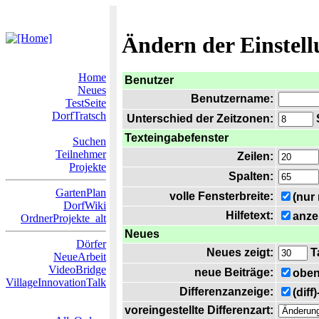
Ändern der Einstel
Home
Benutzer
Neues
Benutzername:
TestSeite
DorfTratsch
Unterschied der Zeitzonen:
S
Texteingabefenster
Suchen
Teilnehmer
Zeilen:
Projekte
Spalten:
GartenPlan
volle Fensterbreite:
(nur
DorfWiki
Hilfetext:
anze
OrdnerProjekte_alt
Neues
Dörfer
Neues zeigt:
T
NeueArbeit
VideoBridge
neue Beiträge:
oben
VillageInnovationTalk
Differenzanzeige:
(diff
voreingestellte Differenzart: