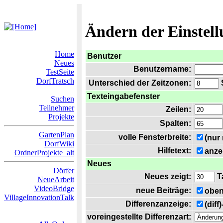
Ändern der Einstel
Home
Benutzer
Neues
Benutzername:
TestSeite
DorfTratsch
Unterschied der Zeitzonen:
S
Texteingabefenster
Suchen
Teilnehmer
Zeilen:
Projekte
Spalten:
GartenPlan
volle Fensterbreite:
(nur
DorfWiki
Hilfetext:
anze
OrdnerProjekte_alt
Neues
Dörfer
Neues zeigt:
T
NeueArbeit
VideoBridge
neue Beiträge:
oben
VillageInnovationTalk
Differenzanzeige:
(diff
voreingestellte Differenzart: