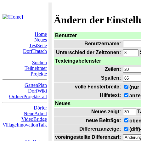
Ändern der Einstel
Home
Benutzer
Neues
Benutzername:
TestSeite
DorfTratsch
Unterschied der Zeitzonen:
S
Texteingabefenster
Suchen
Teilnehmer
Zeilen:
Projekte
Spalten:
GartenPlan
volle Fensterbreite:
(nur
DorfWiki
Hilfetext:
anze
OrdnerProjekte_alt
Neues
Dörfer
Neues zeigt:
T
NeueArbeit
VideoBridge
neue Beiträge:
oben
VillageInnovationTalk
Differenzanzeige:
(diff
voreingestellte Differenzart: