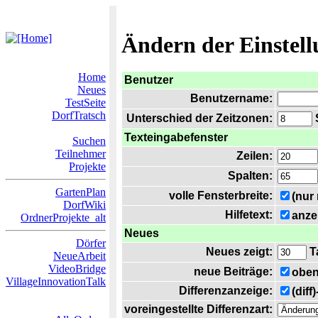
Ändern der Einstel
Home
Benutzer
Neues
Benutzername:
TestSeite
DorfTratsch
Unterschied der Zeitzonen:
S
Texteingabefenster
Suchen
Teilnehmer
Zeilen:
Projekte
Spalten:
GartenPlan
volle Fensterbreite:
(nur
DorfWiki
Hilfetext:
anze
OrdnerProjekte_alt
Neues
Dörfer
Neues zeigt:
T
NeueArbeit
VideoBridge
neue Beiträge:
oben
VillageInnovationTalk
Differenzanzeige:
(diff
voreingestellte Differenzart: