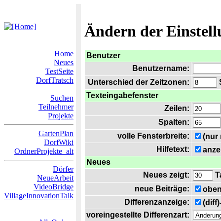
Ändern der Einstel
Home
Benutzer
Neues
Benutzername:
TestSeite
DorfTratsch
Unterschied der Zeitzonen:
S
Texteingabefenster
Suchen
Teilnehmer
Zeilen:
Projekte
Spalten:
GartenPlan
volle Fensterbreite:
(nur
DorfWiki
Hilfetext:
anze
OrdnerProjekte_alt
Neues
Dörfer
Neues zeigt:
T
NeueArbeit
VideoBridge
neue Beiträge:
oben
VillageInnovationTalk
Differenzanzeige:
(diff
voreingestellte Differenzart: