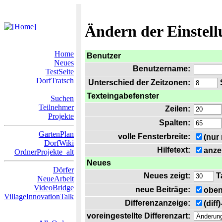
Ändern der Einstel
Home
Benutzer
Neues
Benutzername:
TestSeite
DorfTratsch
Unterschied der Zeitzonen:
S
Texteingabefenster
Suchen
Teilnehmer
Zeilen:
Projekte
Spalten:
GartenPlan
volle Fensterbreite:
(nur
DorfWiki
Hilfetext:
anze
OrdnerProjekte_alt
Neues
Dörfer
Neues zeigt:
T
NeueArbeit
VideoBridge
neue Beiträge:
oben
VillageInnovationTalk
Differenzanzeige:
(diff
voreingestellte Differenzart: