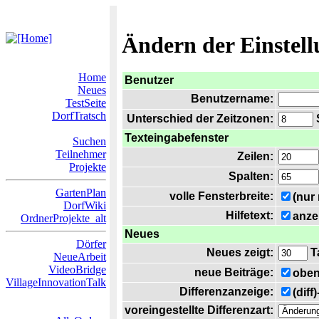
Ändern der Einstel
Home
Benutzer
Neues
Benutzername:
TestSeite
DorfTratsch
Unterschied der Zeitzonen:
S
Texteingabefenster
Suchen
Teilnehmer
Zeilen:
Projekte
Spalten:
GartenPlan
volle Fensterbreite:
(nur
DorfWiki
Hilfetext:
anze
OrdnerProjekte_alt
Neues
Dörfer
Neues zeigt:
T
NeueArbeit
VideoBridge
neue Beiträge:
oben
VillageInnovationTalk
Differenzanzeige:
(diff
voreingestellte Differenzart: