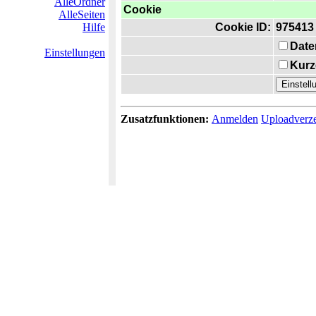
AlleOrdner
Cookie
AlleSeiten
Hilfe
Cookie ID:
975413
Date
Einstellungen
Kurz
Zusatzfunktionen:
Anmelden
Uploadverze