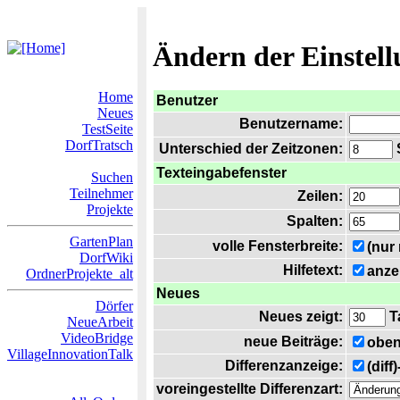
Ändern der Einstel
Home
Benutzer
Neues
Benutzername:
TestSeite
DorfTratsch
Unterschied der Zeitzonen:
S
Texteingabefenster
Suchen
Teilnehmer
Zeilen:
Projekte
Spalten:
GartenPlan
volle Fensterbreite:
(nur
DorfWiki
Hilfetext:
anze
OrdnerProjekte_alt
Neues
Dörfer
Neues zeigt:
T
NeueArbeit
VideoBridge
neue Beiträge:
oben
VillageInnovationTalk
Differenzanzeige:
(diff
voreingestellte Differenzart: