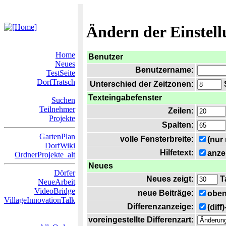
Ändern der Einstel
Home
Benutzer
Neues
Benutzername:
TestSeite
DorfTratsch
Unterschied der Zeitzonen:
S
Texteingabefenster
Suchen
Teilnehmer
Zeilen:
Projekte
Spalten:
GartenPlan
volle Fensterbreite:
(nur
DorfWiki
Hilfetext:
anze
OrdnerProjekte_alt
Neues
Dörfer
Neues zeigt:
T
NeueArbeit
VideoBridge
neue Beiträge:
oben
VillageInnovationTalk
Differenzanzeige:
(diff
voreingestellte Differenzart: