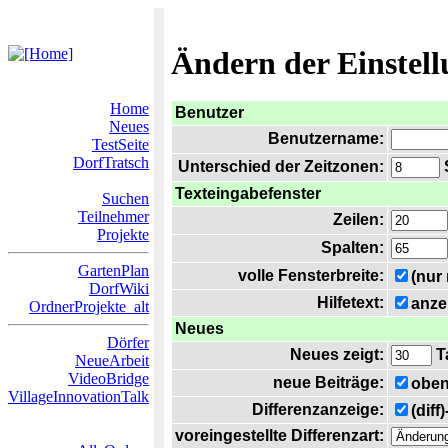
Ändern der Einstel
Home
Benutzer
Neues
Benutzername:
TestSeite
DorfTratsch
Unterschied der Zeitzonen:
S
Texteingabefenster
Suchen
Teilnehmer
Zeilen:
Projekte
Spalten:
GartenPlan
volle Fensterbreite:
(nur
DorfWiki
Hilfetext:
anze
OrdnerProjekte_alt
Neues
Dörfer
Neues zeigt:
T
NeueArbeit
VideoBridge
neue Beiträge:
oben
VillageInnovationTalk
Differenzanzeige:
(diff
voreingestellte Differenzart: