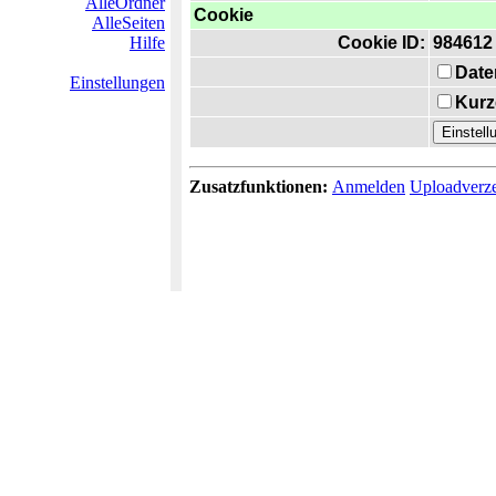
AlleOrdner
Cookie
AlleSeiten
Hilfe
Cookie ID:
984612
Date
Einstellungen
Kurz
Zusatzfunktionen:
Anmelden
Uploadverze