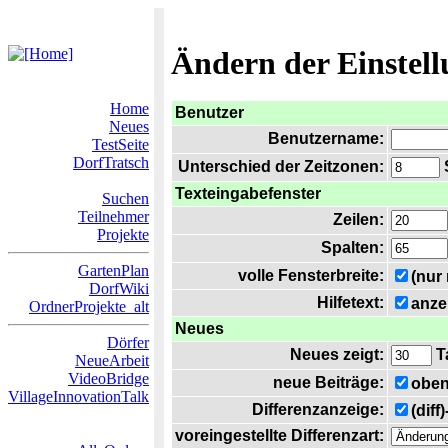
Ändern der Einstel
Home
Benutzer
Neues
Benutzername:
TestSeite
DorfTratsch
Unterschied der Zeitzonen:
S
Texteingabefenster
Suchen
Teilnehmer
Zeilen:
Projekte
Spalten:
GartenPlan
volle Fensterbreite:
(nur
DorfWiki
Hilfetext:
anze
OrdnerProjekte_alt
Neues
Dörfer
Neues zeigt:
T
NeueArbeit
VideoBridge
neue Beiträge:
oben
VillageInnovationTalk
Differenzanzeige:
(diff
voreingestellte Differenzart: