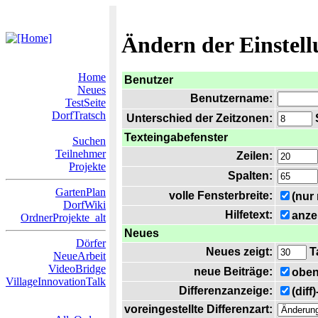
Ändern der Einstel
Home
Benutzer
Neues
Benutzername:
TestSeite
DorfTratsch
Unterschied der Zeitzonen:
S
Texteingabefenster
Suchen
Teilnehmer
Zeilen:
Projekte
Spalten:
GartenPlan
volle Fensterbreite:
(nur
DorfWiki
Hilfetext:
anze
OrdnerProjekte_alt
Neues
Dörfer
Neues zeigt:
T
NeueArbeit
VideoBridge
neue Beiträge:
oben
VillageInnovationTalk
Differenzanzeige:
(diff
voreingestellte Differenzart: