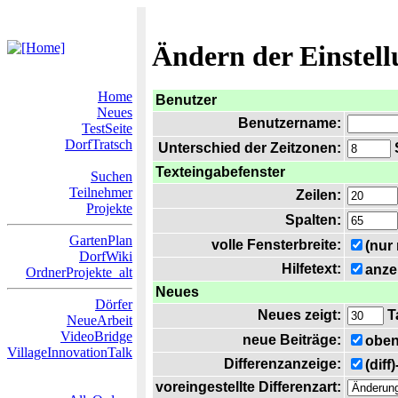
Ändern der Einstel
Home
Benutzer
Neues
Benutzername:
TestSeite
DorfTratsch
Unterschied der Zeitzonen:
S
Texteingabefenster
Suchen
Teilnehmer
Zeilen:
Projekte
Spalten:
GartenPlan
volle Fensterbreite:
(nur
DorfWiki
Hilfetext:
anze
OrdnerProjekte_alt
Neues
Dörfer
Neues zeigt:
T
NeueArbeit
VideoBridge
neue Beiträge:
oben
VillageInnovationTalk
Differenzanzeige:
(diff
voreingestellte Differenzart: