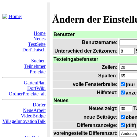
Ändern der Einstel
Home
Benutzer
Neues
Benutzername:
TestSeite
DorfTratsch
Unterschied der Zeitzonen:
S
Texteingabefenster
Suchen
Teilnehmer
Zeilen:
Projekte
Spalten:
GartenPlan
volle Fensterbreite:
(nur
DorfWiki
Hilfetext:
anze
OrdnerProjekte_alt
Neues
Dörfer
Neues zeigt:
T
NeueArbeit
VideoBridge
neue Beiträge:
oben
VillageInnovationTalk
Differenzanzeige:
(diff
voreingestellte Differenzart: