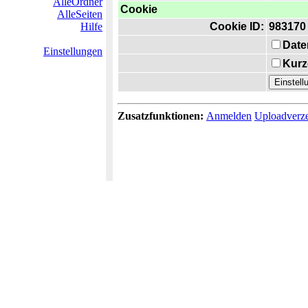
AlleOrdner
Cookie
AlleSeiten
Hilfe
Cookie ID:
983170
Date
Einstellungen
Kurz
Zusatzfunktionen:
Anmelden
Uploadverze