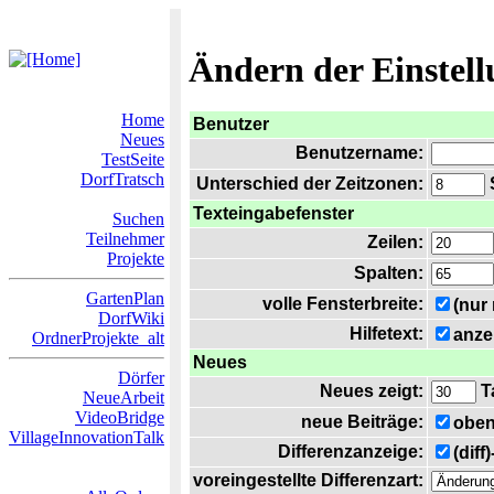
Ändern der Einstel
Home
Benutzer
Neues
Benutzername:
TestSeite
DorfTratsch
Unterschied der Zeitzonen:
S
Texteingabefenster
Suchen
Teilnehmer
Zeilen:
Projekte
Spalten:
GartenPlan
volle Fensterbreite:
(nur
DorfWiki
Hilfetext:
anze
OrdnerProjekte_alt
Neues
Dörfer
Neues zeigt:
T
NeueArbeit
VideoBridge
neue Beiträge:
oben
VillageInnovationTalk
Differenzanzeige:
(diff
voreingestellte Differenzart: