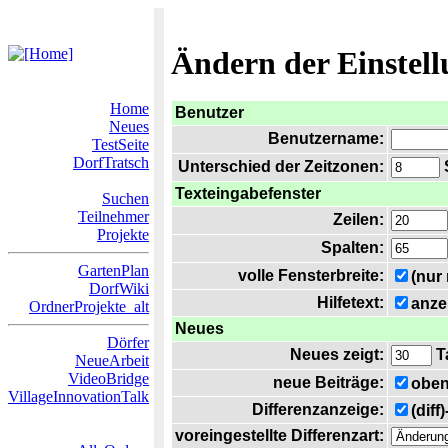
Ändern der Einstel
Home
Benutzer
Neues
Benutzername:
TestSeite
DorfTratsch
Unterschied der Zeitzonen:
S
Texteingabefenster
Suchen
Teilnehmer
Zeilen:
Projekte
Spalten:
GartenPlan
volle Fensterbreite:
(nur
DorfWiki
Hilfetext:
anze
OrdnerProjekte_alt
Neues
Dörfer
Neues zeigt:
T
NeueArbeit
VideoBridge
neue Beiträge:
oben
VillageInnovationTalk
Differenzanzeige:
(diff
voreingestellte Differenzart: