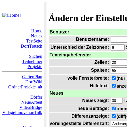
Ändern der Einstel
Home
Benutzer
Neues
Benutzername:
TestSeite
DorfTratsch
Unterschied der Zeitzonen:
S
Texteingabefenster
Suchen
Teilnehmer
Zeilen:
Projekte
Spalten:
GartenPlan
volle Fensterbreite:
(nur
DorfWiki
Hilfetext:
anze
OrdnerProjekte_alt
Neues
Dörfer
Neues zeigt:
T
NeueArbeit
VideoBridge
neue Beiträge:
oben
VillageInnovationTalk
Differenzanzeige:
(diff
voreingestellte Differenzart: