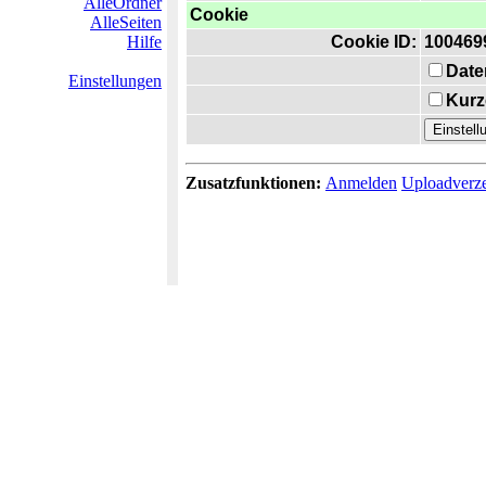
AlleOrdner
Cookie
AlleSeiten
Hilfe
Cookie ID:
100469
Date
Einstellungen
Kurz
Zusatzfunktionen:
Anmelden
Uploadverze