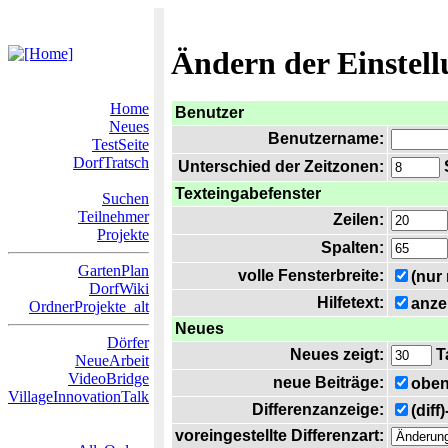
Ändern der Einstel
Home
Benutzer
Neues
Benutzername:
TestSeite
DorfTratsch
Unterschied der Zeitzonen:
S
Texteingabefenster
Suchen
Teilnehmer
Zeilen:
Projekte
Spalten:
GartenPlan
volle Fensterbreite:
(nur
DorfWiki
Hilfetext:
anze
OrdnerProjekte_alt
Neues
Dörfer
Neues zeigt:
T
NeueArbeit
VideoBridge
neue Beiträge:
oben
VillageInnovationTalk
Differenzanzeige:
(diff
voreingestellte Differenzart: