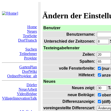
Ändern der Einstel
Home
Benutzer
Neues
Benutzername:
TestSeite
DorfTratsch
Unterschied der Zeitzonen:
S
Texteingabefenster
Suchen
Teilnehmer
Zeilen:
Projekte
Spalten:
GartenPlan
volle Fensterbreite:
(nur
DorfWiki
Hilfetext:
anze
OrdnerProjekte_alt
Neues
Dörfer
Neues zeigt:
T
NeueArbeit
VideoBridge
neue Beiträge:
oben
VillageInnovationTalk
Differenzanzeige:
(diff
voreingestellte Differenzart: