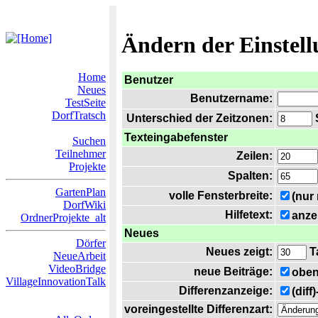
Ändern der Einstel
Home
Benutzer
Neues
Benutzername:
TestSeite
DorfTratsch
Unterschied der Zeitzonen:
S
Texteingabefenster
Suchen
Teilnehmer
Zeilen:
Projekte
Spalten:
GartenPlan
volle Fensterbreite:
(nur
DorfWiki
Hilfetext:
anze
OrdnerProjekte_alt
Neues
Dörfer
Neues zeigt:
T
NeueArbeit
VideoBridge
neue Beiträge:
oben
VillageInnovationTalk
Differenzanzeige:
(diff
voreingestellte Differenzart: