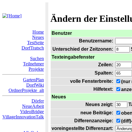
Ändern der Einstel
Home
Benutzer
Neues
Benutzername:
TestSeite
DorfTratsch
Unterschied der Zeitzonen:
S
Texteingabefenster
Suchen
Teilnehmer
Zeilen:
Projekte
Spalten:
GartenPlan
volle Fensterbreite:
(nur
DorfWiki
Hilfetext:
anze
OrdnerProjekte_alt
Neues
Dörfer
Neues zeigt:
T
NeueArbeit
VideoBridge
neue Beiträge:
oben
VillageInnovationTalk
Differenzanzeige:
(diff
voreingestellte Differenzart: