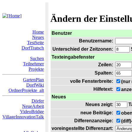
Ändern der Einstel
Home
Benutzer
Neues
Benutzername:
TestSeite
DorfTratsch
Unterschied der Zeitzonen:
S
Texteingabefenster
Suchen
Teilnehmer
Zeilen:
Projekte
Spalten:
GartenPlan
volle Fensterbreite:
(nur
DorfWiki
Hilfetext:
anze
OrdnerProjekte_alt
Neues
Dörfer
Neues zeigt:
T
NeueArbeit
VideoBridge
neue Beiträge:
oben
VillageInnovationTalk
Differenzanzeige:
(diff
voreingestellte Differenzart: