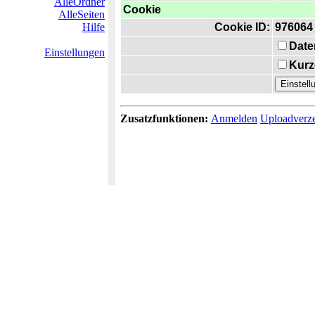
AlleOrdner
Cookie
AlleSeiten
Hilfe
Cookie ID:
976064
Date
Einstellungen
Kurz
Zusatzfunktionen:
Anmelden
Uploadverze