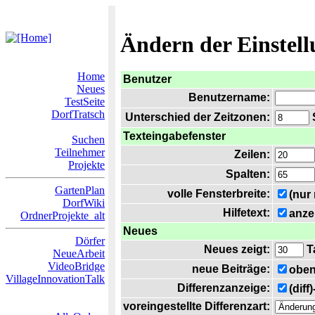
Ändern der Einstel
Home
Benutzer
Neues
Benutzername:
TestSeite
DorfTratsch
Unterschied der Zeitzonen:
S
Texteingabefenster
Suchen
Teilnehmer
Zeilen:
Projekte
Spalten:
GartenPlan
volle Fensterbreite:
(nur
DorfWiki
Hilfetext:
anze
OrdnerProjekte_alt
Neues
Dörfer
Neues zeigt:
T
NeueArbeit
VideoBridge
neue Beiträge:
oben
VillageInnovationTalk
Differenzanzeige:
(diff
voreingestellte Differenzart: