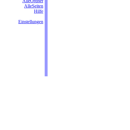
AlleOrdner
AlleSeiten
Hilfe
Einstellungen