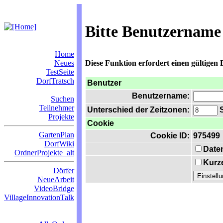
Bitte Benutzername
Home
Neues
Diese Funktion erfordert einen gültigen
TestSeite
DorfTratsch
Benutzer
Benutzername:
Suchen
Teilnehmer
Unterschied der Zeitzonen:
S
Projekte
Cookie
GartenPlan
Cookie ID:
975499
DorfWiki
Date
OrdnerProjekte_alt
Kurze
Dörfer
NeueArbeit
VideoBridge
VillageInnovationTalk