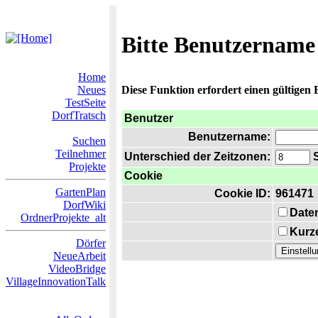
Bitte Benutzername
Home
Neues
Diese Funktion erfordert einen gültigen
TestSeite
DorfTratsch
Benutzer
Benutzername:
Suchen
Teilnehmer
Unterschied der Zeitzonen:
S
Projekte
Cookie
GartenPlan
Cookie ID:
961471
DorfWiki
Date
OrdnerProjekte_alt
Kurze
Dörfer
NeueArbeit
VideoBridge
VillageInnovationTalk