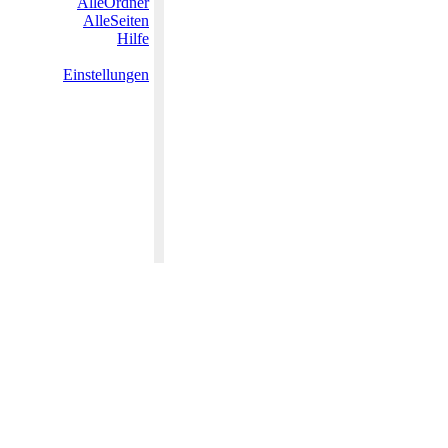
AlleOrdner
AlleSeiten
Hilfe
Einstellungen