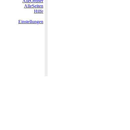
AlleOrdner
AlleSeiten
Hilfe
Einstellungen