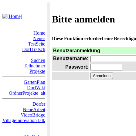
Bitte anmelden
Home
Neues
Diese Funktion erfordert eine Berechtigu
TestSeite
DorfTratsch
Benutzeranmeldung
Benutzername:
Suchen
Teilnehmer
Passwort:
Projekte
GartenPlan
DorfWiki
OrdnerProjekte_alt
Dörfer
NeueArbeit
VideoBridge
VillageInnovationTalk