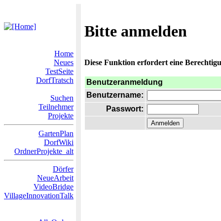
Bitte anmelden
Home
Neues
Diese Funktion erfordert eine Berechtigu
TestSeite
DorfTratsch
Benutzeranmeldung
Benutzername:
Suchen
Teilnehmer
Passwort:
Projekte
GartenPlan
DorfWiki
OrdnerProjekte_alt
Dörfer
NeueArbeit
VideoBridge
VillageInnovationTalk