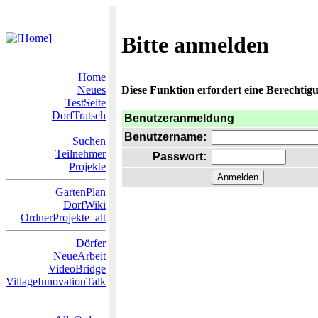
Bitte anmelden
Home
Neues
Diese Funktion erfordert eine Berechtigu
TestSeite
DorfTratsch
Benutzeranmeldung
Benutzername:
Suchen
Teilnehmer
Passwort:
Projekte
GartenPlan
DorfWiki
OrdnerProjekte_alt
Dörfer
NeueArbeit
VideoBridge
VillageInnovationTalk