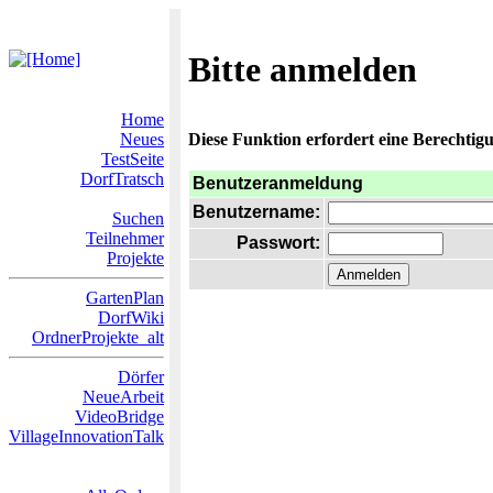
Bitte anmelden
Home
Neues
Diese Funktion erfordert eine Berechtigu
TestSeite
DorfTratsch
Benutzeranmeldung
Benutzername:
Suchen
Teilnehmer
Passwort:
Projekte
GartenPlan
DorfWiki
OrdnerProjekte_alt
Dörfer
NeueArbeit
VideoBridge
VillageInnovationTalk