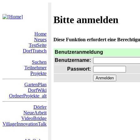
Bitte anmelden
Home
Neues
Diese Funktion erfordert eine Berechtigu
TestSeite
DorfTratsch
Benutzeranmeldung
Benutzername:
Suchen
Teilnehmer
Passwort:
Projekte
GartenPlan
DorfWiki
OrdnerProjekte_alt
Dörfer
NeueArbeit
VideoBridge
VillageInnovationTalk