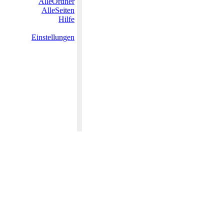
AlleOrdner
AlleSeiten
Hilfe
Einstellungen