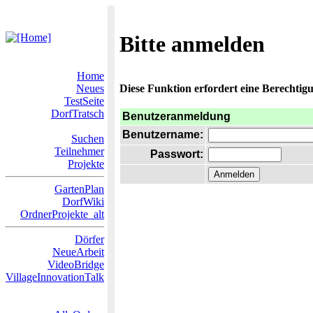
Bitte anmelden
Home
Neues
Diese Funktion erfordert eine Berechtigu
TestSeite
DorfTratsch
Benutzeranmeldung
Benutzername:
Suchen
Teilnehmer
Passwort:
Projekte
GartenPlan
DorfWiki
OrdnerProjekte_alt
Dörfer
NeueArbeit
VideoBridge
VillageInnovationTalk