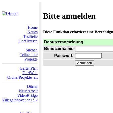
Bitte anmelden
Home
Neues
Diese Funktion erfordert eine Berechtigu
TestSeite
DorfTratsch
Benutzeranmeldung
Benutzername:
Suchen
Teilnehmer
Passwort:
Projekte
GartenPlan
DorfWiki
OrdnerProjekte_alt
Dörfer
NeueArbeit
VideoBridge
VillageInnovationTalk