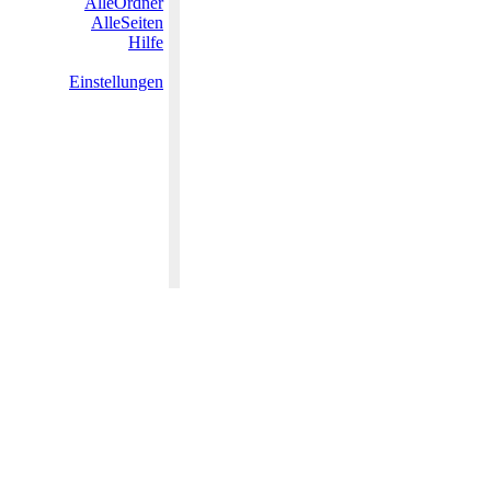
AlleOrdner
AlleSeiten
Hilfe
Einstellungen