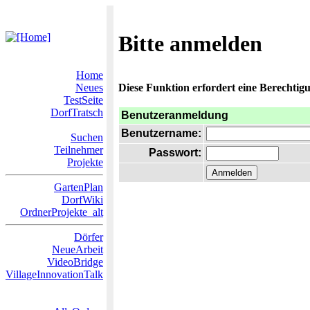
Bitte anmelden
Home
Neues
Diese Funktion erfordert eine Berechtigu
TestSeite
DorfTratsch
Benutzeranmeldung
Benutzername:
Suchen
Teilnehmer
Passwort:
Projekte
GartenPlan
DorfWiki
OrdnerProjekte_alt
Dörfer
NeueArbeit
VideoBridge
VillageInnovationTalk