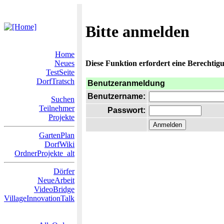
Bitte anmelden
Home
Neues
Diese Funktion erfordert eine Berechtigu
TestSeite
DorfTratsch
Benutzeranmeldung
Benutzername:
Suchen
Teilnehmer
Passwort:
Projekte
GartenPlan
DorfWiki
OrdnerProjekte_alt
Dörfer
NeueArbeit
VideoBridge
VillageInnovationTalk