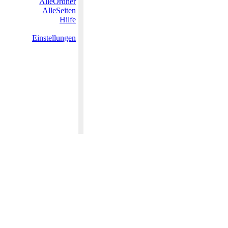
AlleOrdner
AlleSeiten
Hilfe
Einstellungen