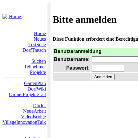
Bitte anmelden
Home
Neues
Diese Funktion erfordert eine Berechtigu
TestSeite
DorfTratsch
Benutzeranmeldung
Benutzername:
Suchen
Teilnehmer
Passwort:
Projekte
GartenPlan
DorfWiki
OrdnerProjekte_alt
Dörfer
NeueArbeit
VideoBridge
VillageInnovationTalk