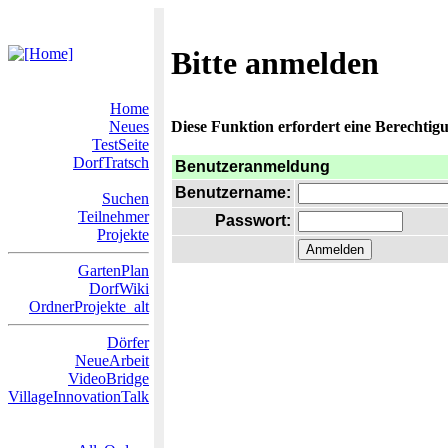
Bitte anmelden
Home
Neues
Diese Funktion erfordert eine Berechtigu
TestSeite
DorfTratsch
Benutzeranmeldung
Benutzername:
Suchen
Teilnehmer
Passwort:
Projekte
GartenPlan
DorfWiki
OrdnerProjekte_alt
Dörfer
NeueArbeit
VideoBridge
VillageInnovationTalk