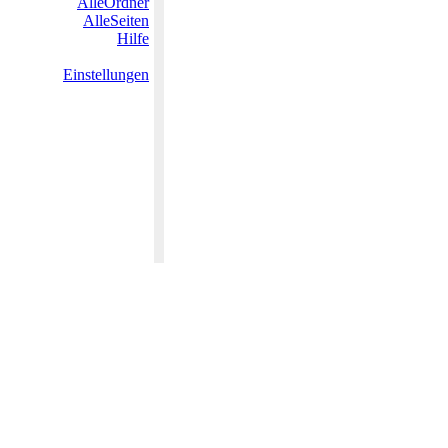
AlleOrdner
AlleSeiten
Hilfe
Einstellungen