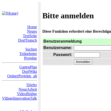
Bitte anmelden
Home
Neues
Diese Funktion erfordert eine Berechtigu
TestSeite
DorfTratsch
Benutzeranmeldung
Benutzername:
Suchen
Teilnehmer
Passwort:
Projekte
GartenPlan
DorfWiki
OrdnerProjekte_alt
Dörfer
NeueArbeit
VideoBridge
VillageInnovationTalk