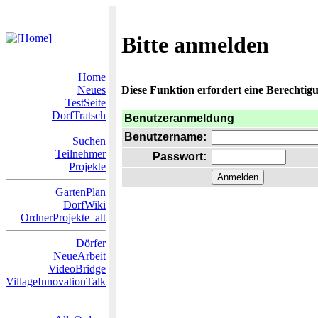
Bitte anmelden
Home
Neues
Diese Funktion erfordert eine Berechtigu
TestSeite
DorfTratsch
Benutzeranmeldung
Benutzername:
Suchen
Teilnehmer
Passwort:
Projekte
GartenPlan
DorfWiki
OrdnerProjekte_alt
Dörfer
NeueArbeit
VideoBridge
VillageInnovationTalk