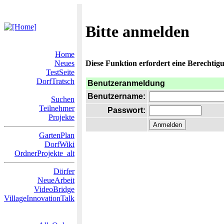
Bitte anmelden
Home
Neues
Diese Funktion erfordert eine Berechtigu
TestSeite
DorfTratsch
Benutzeranmeldung
Benutzername:
Suchen
Teilnehmer
Passwort:
Projekte
GartenPlan
DorfWiki
OrdnerProjekte_alt
Dörfer
NeueArbeit
VideoBridge
VillageInnovationTalk