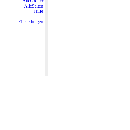
AlleOrdner
AlleSeiten
Hilfe
Einstellungen