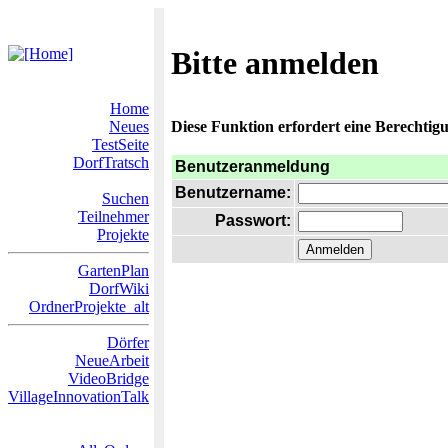
Bitte anmelden
Home
Neues
Diese Funktion erfordert eine Berechtigu
TestSeite
DorfTratsch
Benutzeranmeldung
Benutzername:
Suchen
Teilnehmer
Passwort:
Projekte
GartenPlan
DorfWiki
OrdnerProjekte_alt
Dörfer
NeueArbeit
VideoBridge
VillageInnovationTalk