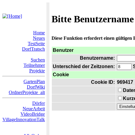
Bitte Benutzername
Home
Neues
Diese Funktion erfordert einen gültigen
TestSeite
DorfTratsch
Benutzer
Benutzername:
Suchen
Teilnehmer
Unterschied der Zeitzonen:
S
Projekte
Cookie
GartenPlan
Cookie ID:
969417
DorfWiki
Date
OrdnerProjekte_alt
Kurze
Dörfer
NeueArbeit
VideoBridge
VillageInnovationTalk