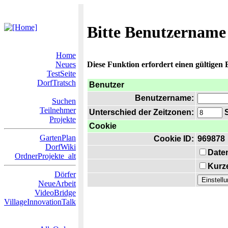
Bitte Benutzername
Home
Neues
Diese Funktion erfordert einen gültigen
TestSeite
DorfTratsch
Benutzer
Benutzername:
Suchen
Teilnehmer
Unterschied der Zeitzonen:
S
Projekte
Cookie
GartenPlan
Cookie ID:
969878
DorfWiki
Date
OrdnerProjekte_alt
Kurze
Dörfer
NeueArbeit
VideoBridge
VillageInnovationTalk