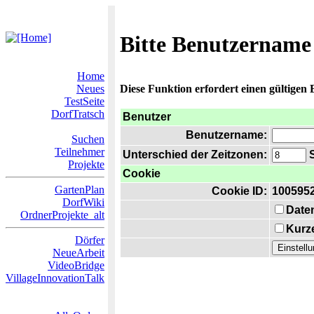
Bitte Benutzername
Home
Neues
Diese Funktion erfordert einen gültigen
TestSeite
DorfTratsch
Benutzer
Benutzername:
Suchen
Teilnehmer
Unterschied der Zeitzonen:
S
Projekte
Cookie
GartenPlan
Cookie ID:
100595
DorfWiki
Date
OrdnerProjekte_alt
Kurze
Dörfer
NeueArbeit
VideoBridge
VillageInnovationTalk