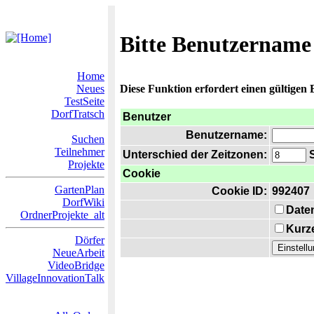
Bitte Benutzername
Home
Neues
Diese Funktion erfordert einen gültigen
TestSeite
DorfTratsch
Benutzer
Benutzername:
Suchen
Teilnehmer
Unterschied der Zeitzonen:
S
Projekte
Cookie
GartenPlan
Cookie ID:
992407
DorfWiki
Date
OrdnerProjekte_alt
Kurze
Dörfer
NeueArbeit
VideoBridge
VillageInnovationTalk