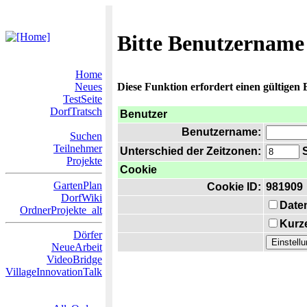
Bitte Benutzername
Home
Neues
Diese Funktion erfordert einen gültigen
TestSeite
DorfTratsch
Benutzer
Benutzername:
Suchen
Teilnehmer
Unterschied der Zeitzonen:
S
Projekte
Cookie
GartenPlan
Cookie ID:
981909
DorfWiki
Date
OrdnerProjekte_alt
Kurze
Dörfer
NeueArbeit
VideoBridge
VillageInnovationTalk