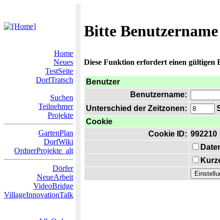
Bitte Benutzername
Home
Neues
Diese Funktion erfordert einen gültigen
TestSeite
DorfTratsch
Benutzer
Benutzername:
Suchen
Teilnehmer
Unterschied der Zeitzonen:
S
Projekte
Cookie
GartenPlan
Cookie ID:
992210
DorfWiki
Date
OrdnerProjekte_alt
Kurze
Dörfer
NeueArbeit
VideoBridge
VillageInnovationTalk